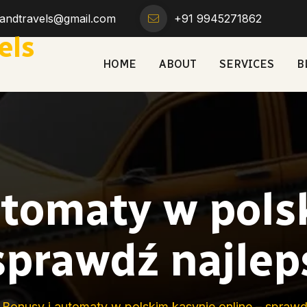
andtravels@gmail.com
+91 9945271862
els
HOME
ABOUT
SERVICES
B
utomaty w pols
sprawdź najlep
Bonusy i automaty w polskim kasynie online – sprawd