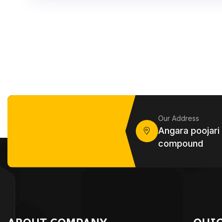
Our Address
Angara poojari
compound