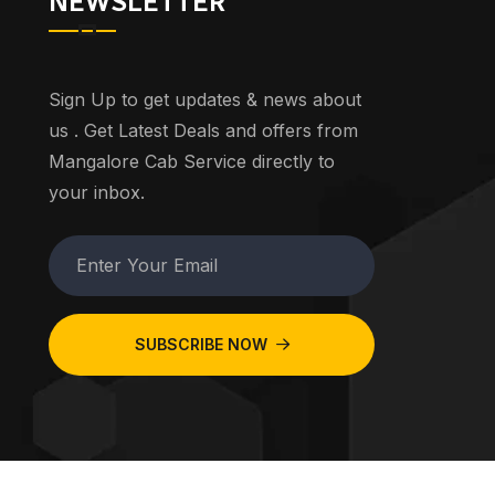
NEWSLETTER
Sign Up to get updates & news about
us . Get Latest Deals and offers from
Mangalore Cab Service directly to
your inbox.
SUBSCRIBE NOW