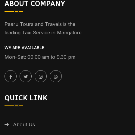
ABOUT COMPANY
Paaru Tours and Travels is the
leading Taxi Service in Mangalore
WE ARE AVAILABLE
Mon-Sat: 09.00 am to 9.30 pm
QUICK LINK
About Us