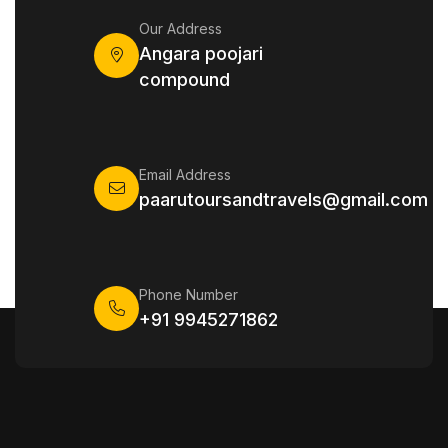
Our Address
Angara poojari
compound
Email Address
paarutoursandtravels@gmail.com
Phone Number
+91 9945271862