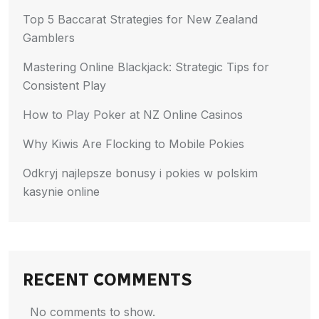
Top 5 Baccarat Strategies for New Zealand
Gamblers
Mastering Online Blackjack: Strategic Tips for
Consistent Play
How to Play Poker at NZ Online Casinos
Why Kiwis Are Flocking to Mobile Pokies
Odkryj najlepsze bonusy i pokies w polskim
kasynie online
RECENT COMMENTS
No comments to show.