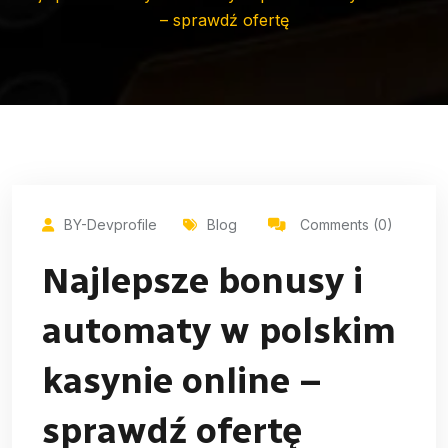
– sprawdź ofertę
BY-Devprofile
Blog
Comments (0)
Najlepsze bonusy i
automaty w polskim
kasynie online –
sprawdź ofertę